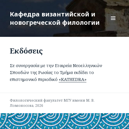
Кафедра византийской и
новогреческой филологии
МЕНЮ
И
ВИДЖЕТЫ
Εκδόσεις
Σε συνεργασία με την Εταιρεία Νεοελληνικών
Σπουδών της Ρωσίας το Τμήμα εκδίδει το
επιστημονικό περιοδικό
«KATHEDRA»
Филологический факультет
МГУ имени М. В.
Ломоносова
, 2026